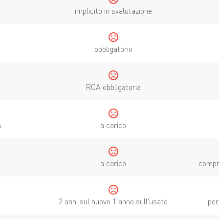
implicito in svalutazione
sentiment_dissatisfied
obbligatorio
sentiment_dissatisfied
RCA obbligatoria
sentiment_dissatisfied
a
a carico
sentiment_dissatisfied
a carico
compre
sentiment_dissatisfied
2 anni sul nuovo 1 anno sull'usato
per