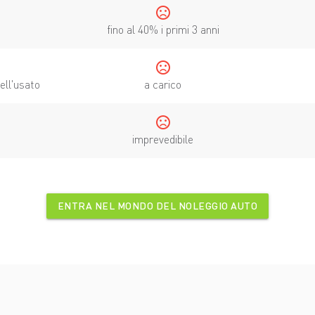
sentiment_dissatisfied
fino al 40% i primi 3 anni
sentiment_dissatisfied
dell'usato
a carico
sentiment_dissatisfied
imprevedibile
ENTRA NEL MONDO DEL NOLEGGIO AUTO