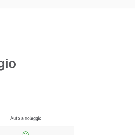
gio
Auto a noleggio
sentiment_satisfied