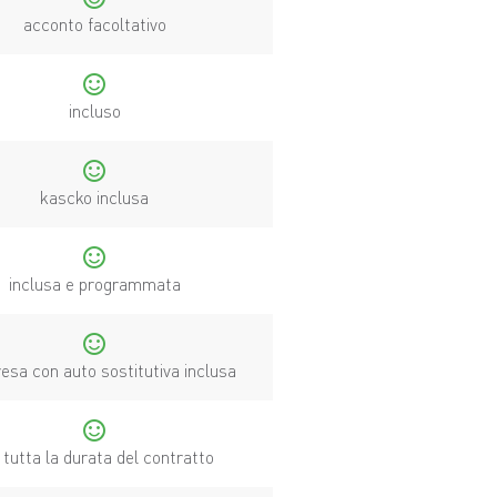
acconto facoltativo
sentiment_satisfied
incluso
sentiment_satisfied
kascko inclusa
sentiment_satisfied
inclusa e programmata
sentiment_satisfied
sa con auto sostitutiva inclusa
sentiment_satisfied
 tutta la durata del contratto