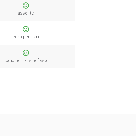
sentiment_satisfied
assente
sentiment_satisfied
zero pensieri
sentiment_satisfied
canone mensile fisso