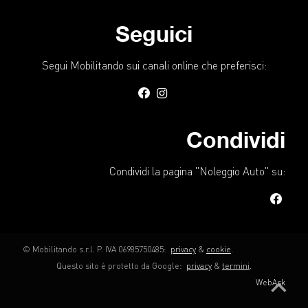
Seguici
Segui Mobilitando sui canali online che preferisci:
Condividi
Condividi la pagina "Noleggio Auto" su:
© Mobilitando s.r.l. P. IVA 06985750485:
privacy
&
cookie
.
Questo sito è protetto da Google:
privacy
&
termini
.
keyboard_arrow_up
WebAsk