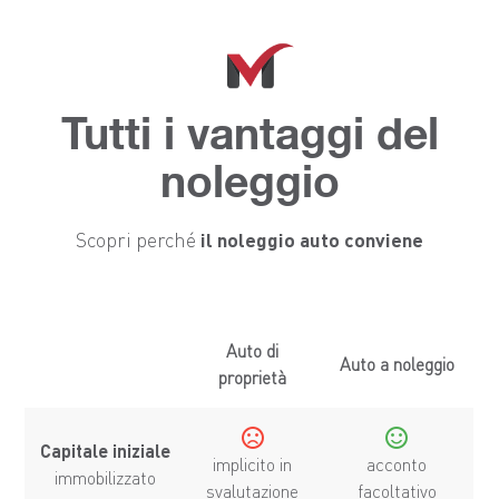
Tutti i vantaggi del
noleggio
il noleggio auto conviene
Scopri perché
Auto di
Auto a noleggio
proprietà
sentiment_dissatisfied
sentiment_satisfied
Capitale iniziale
implicito in
acconto
immobilizzato
svalutazione
facoltativo