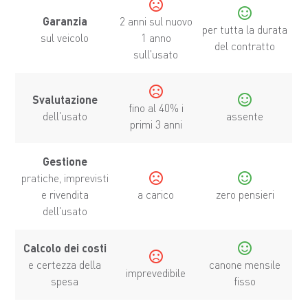
sentiment_dissatisfied
sentiment_satisfied
Garanzia
2 anni sul nuovo
per tutta la durata
sul veicolo
1 anno
del contratto
sull'usato
sentiment_dissatisfied
sentiment_satisfied
Svalutazione
fino al 40% i
dell'usato
assente
primi 3 anni
Gestione
sentiment_dissatisfied
sentiment_satisfied
pratiche, imprevisti
e rivendita
a carico
zero pensieri
dell'usato
sentiment_satisfied
Calcolo dei costi
sentiment_dissatisfied
e certezza della
canone mensile
imprevedibile
spesa
fisso