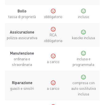
sentiment_dissatisfied
sentiment_satisfied
Bollo
tassa di proprietà
obbligatorio
incluso
sentiment_dissatisfied
sentiment_satisfied
Assicurazione
RCA
polizza assicurativa
kascko inclusa
obbligatoria
sentiment_satisfied
Manutenzione
sentiment_dissatisfied
ordinaria e
inclusa e
a carico
straordinaria
programmata
sentiment_satisfied
sentiment_dissatisfied
Riparazione
compresa con
guasti e sinistri
a carico
auto sostitutiva
inclusa