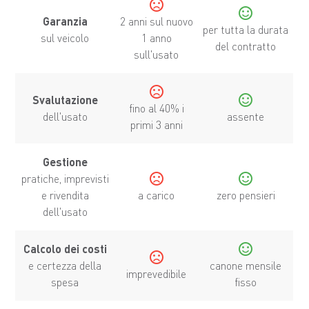
sentiment_dissatisfied
sentiment_satisfied
Garanzia
2 anni sul nuovo
per tutta la durata
sul veicolo
1 anno
del contratto
sull'usato
sentiment_dissatisfied
sentiment_satisfied
Svalutazione
fino al 40% i
dell'usato
assente
primi 3 anni
Gestione
sentiment_dissatisfied
sentiment_satisfied
pratiche, imprevisti
e rivendita
a carico
zero pensieri
dell'usato
sentiment_satisfied
Calcolo dei costi
sentiment_dissatisfied
e certezza della
canone mensile
imprevedibile
spesa
fisso